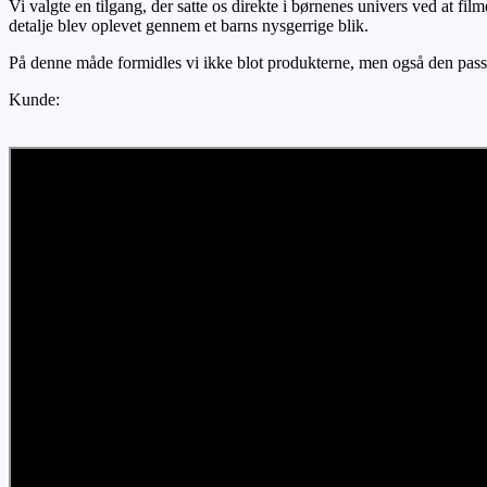
Vi valgte en tilgang, der satte os direkte i børnenes univers ved at f
detalje blev oplevet gennem et barns nysgerrige blik.
På denne måde formidles vi ikke blot produkterne, men også den passio
Kunde: