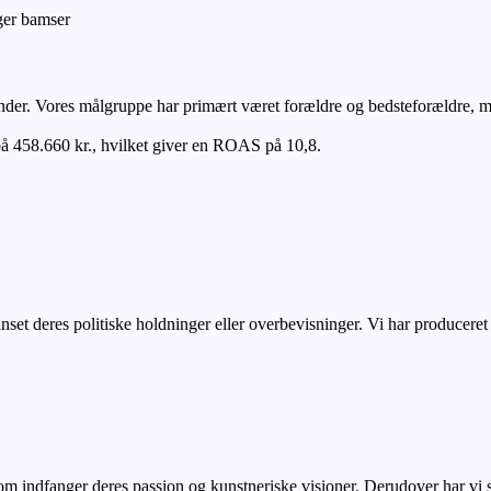
der. Vores målgruppe har primært været forældre og bedsteforældre, me
å 458.660 kr., hvilket giver en ROAS på 10,8.
– uanset deres politiske holdninger eller overbevisninger. Vi har produc
 som indfanger deres passion og kunstneriske visioner. Derudover har vi