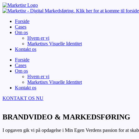
Forside
Cases
Om os
Hvem er vi
Marketisrs Visuelle Identitet
Kontakt os
Forside
Cases
Om os
Hvem er vi
Marketisrs Visuelle Identitet
Kontakt os
KONTAKT OS NU
BRANDVIDEO & MARKEDSFØRING
I opgaven gik vi på opdagelse i Min Egen Verdens passion for at skab