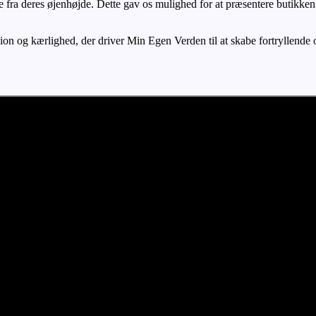
ilme fra deres øjenhøjde. Dette gav os mulighed for at præsentere butikk
n og kærlighed, der driver Min Egen Verden til at skabe fortryllende o