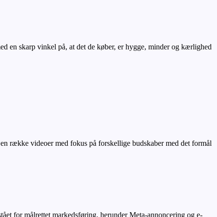
d en skarp vinkel på, at det de køber, er hygge, minder og kærlighed
eret en række videoer med fokus på forskellige budskaber med det formål
 stået for målrettet markedsføring, herunder Meta-annoncering og e-